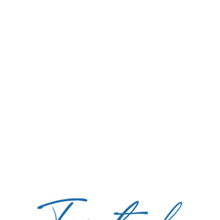
Heartache Tarot
Sie werden in dieser Legemethode
wunderbare Möglichkeiten
entdecken, Ihren Kummer und
Herzschmerz zu verstehen und
daraus positive Kraft zu schöpfen.
Heartache Tarot »
Mehr über das Seelenverwandtschaft Tarot