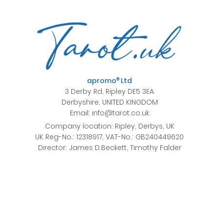
apromo
Ltd
®
3 Derby Rd, Ripley DE5 3EA
Derbyshire, UNITED KINGDOM
Email: info@tarot.co.uk
© Starblue | Dreamstime.com
Company location: Ripley, Derbys, UK
UK Reg-No.: 12318917, VAT-No.: GB240449620
Astrologie wird am besten als Methode zur Planung eingesetzt,
Director: James D.Beckett, Timothy Falder
um mehr Selbstwahrnehmung zu erlangen und Beziehungen zu
verstehen. Die Erstellung von einem Horoskop war früher ein
langwieriger Prozess, aber heutzutage ist es in Sekundenschnelle
möglich. Google bietet zahlreiche Treffer von Seiten, auf denen
man ein kostenloses Horoskop oder Tageshoroskop erstellen
lassen kann. Allerdings dauert es Jahre, um zu lernen, ein
Horoskop zu verstehen und richtig zu interpretieren.